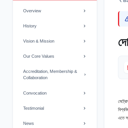
B
Overview
History
দো
Vision & Mission
Our Core Values
Accreditation, Membership &
Collaboration
Convocation
মেট্রো
Testimonial
বিশ্ব
এতে স
News