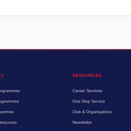
IC
RESOURCES
rogrammes
Career Services
rogrammes
One Stop Service
grammes
Club & Organisations
Resources
Newsletter